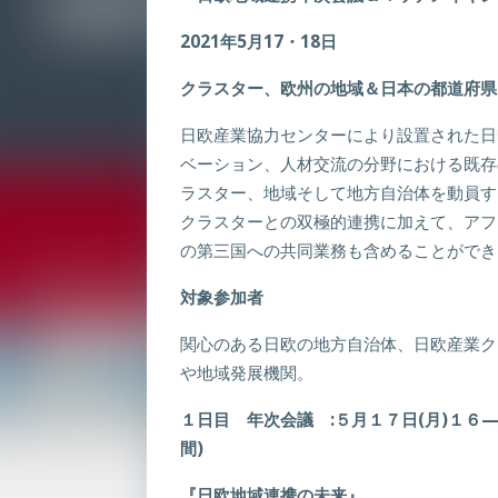
2021
年
5
月
17
・
18
日
クラスター、欧州の地域＆日本の都道府県
日欧産業協力センターにより設置された日
ベーション、人材交流の分野における既存
ラスター、地域そして地方自治体を動員す
クラスターとの双極的連携に加えて、アフ
の第三国への共同業務も含めることができ
対象参加者
関心のある日欧の地方自治体、日欧産業ク
や地域発展機関。
１日目 年次会議
:
５月１７日
(
月
)
１６
間
)
『日欧地域連携の未来』